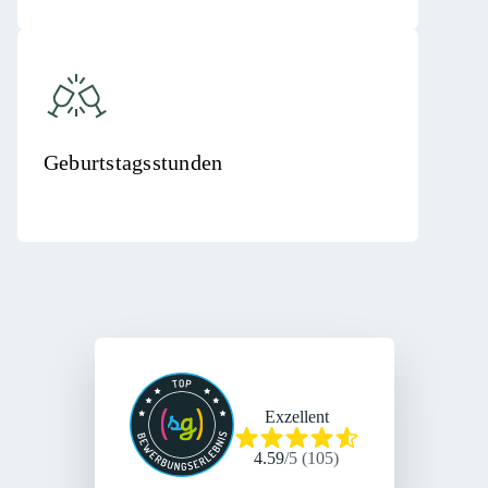
Geburtstagsstunden
Exzellent
4.59
/
5
(
105
)